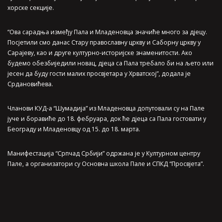
хорске секције.
“Ова сарадња између Пала и Младеновца значиће много за дјецу.
Посјетили смо данас Стару православну цркву и Саборну цркву у
Сарајеву, као и друге културно-историјске знаменитости. Ако
будемо обезбиједили новац, дјеца са Пала требало би на љето или
јесен да буду гости малих просвјетара у Хрватској”, додала је
Срдановићева.
Чланови КУД-а “Шумадија” из Младеновца допутовали су на Пале
јуче и боравиће до 18. фебруара, док ће дјеца са Пала гостовати у
Београду и Младеновцу од 15. до 18. марта.
Манифестација “Српчад Србији” одржана је у Културном центру
Пале, а организатори су Основна школа Пале и СПКД “Просвјета”.