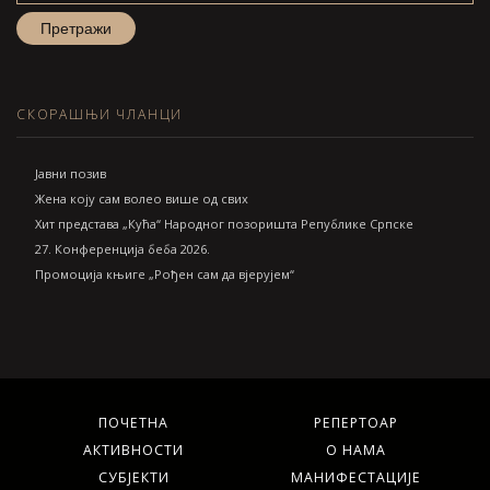
СКОРАШЊИ ЧЛАНЦИ
Jавни позив
Жена коју сам волео више од свих
Хит представа „Кућа“ Народног позоришта Републике Српске
27. Конференција беба 2026.
Промоција књиге „Рођен сам да вјерујем“
ПОЧЕТНА
РЕПЕРТОАР
АКТИВНОСТИ
О НАМА
СУБЈЕКТИ
МАНИФЕСТАЦИЈЕ