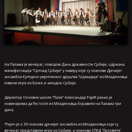
На Палама је вечерас, поводом Дана државности Србије, одржана
манифестација “Српчад Србији” у оквиру које су чланови Дјечијег
ансамбла Културно-умјетничког друштва “Шумадија” из Младеновца
извели игре из Бачке и западне Србије.
Директор Основне школе “Пале” Александар Рајић рекао је
новинарима да ће гости из Младеновца боравити на Палама три
дана.
“Ријеч је о 30 чланова дјечијег ансамбла из Младеновца који су
вечерас представили игре из Србије, а чланови СПКД `Просвјете`