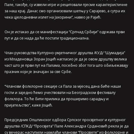
Пале, такође, су извели игре и рецитовали пјесме карактеристичне
за наш крај. Данас смо организовали шетњу у Сарајево, а сутра их
чека цјелодневни излет на Јахорини”, навео је Рајић.
Он је истакао да се манифестација “Српчад Србији” одржава први
пут и да се нада да ће постати традиционална.
Члан руководства Културно-умјетничког друштва /КУД/ “Шумадија”
из Младеновца Зоран Јоцић нагласио је да је овом друштву велика
част што је први пут на Палама, посебно због тога што обиљежавају
празник који је значајан за све Србе.
“Чланови фолклорне секције са Пала за мјесец дана биће наши
гости и заједно ћемо учествовати на Београдском фестивалу
фолклора. То ће бити прилика да проширимо сарадњу и
пријатељство”, каже Јоцић.
Предсједник Општинског одбора Српског просвјетног и културног
друштва /СПКД/ “Просвјета” Пале Александра Срдановић рекла је да
су вечерас наступили најмлађи чланови “Просвјете” из фолклорне и