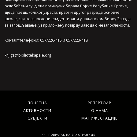
ослобођени су: дјеца погинулих бораца Војске Републике Српске,
дјеца предшколског узраста, првог и другог разреда основне
школе, сви незапослени евидентирани у паљанском бироу Завода
за запошљавање, уз приложену потврду Завода о незапослености.
Контакт телефони: 057/226-415 и 057/223-418
knjiga@bibliotekapale.org
ПОЧЕТНА
РЕПЕРТОАР
АКТИВНОСТИ
О НАМА
СУБЈЕКТИ
МАНИФЕСТАЦИЈЕ
ПОВРАТАК НА ВРХ СТРАНИЦЕ