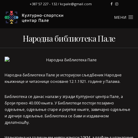
+387 57 227 - 132 / kcpale@gmail.com
МЕНИ
Народна библиотека Пале
Народна библиотека Пале је историјски сљедбеник Народне
књижнице и читаонице основане 12.1.1921. године у Палама.
Библиотека се данас налази у згради Културног центра Пале, а
броји преко 40.000 књига. У Библиотеци постоји позајмно
одјељење, одјељење старе и ријетке књиге, завичајно одјељење
и дјечије одјељење. Библиотека се бави и издавачком
дјелатношћу.
Чланарина на годишњем нивоу износи 10КМ, а плаћања чланарине