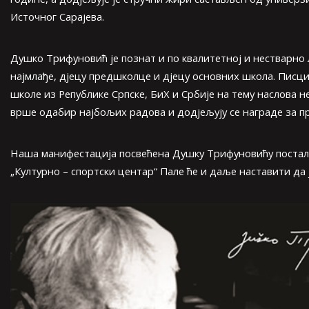
Источног Сарајева.
Душко Трифуновић је познат и по квалитетној и нестварно ли
најмлађе, дјецу предшколце и дјецу основних школа. Писци
школе из Републике Српске, БиХ и Србије на тему наслова
врше одабир најбољих радова и додјељују се награде за пр
Наша манифестација посвећена Душку Трифуновићу постала ј
„Културно – спортски центар“ Пале ће и даље наставити да ј