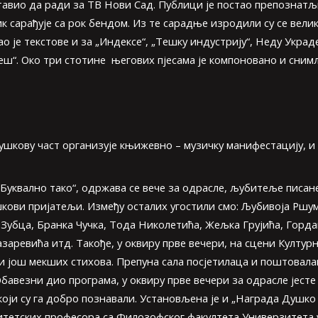
ставио да ради за ТВ Нови Сад. Публици је постао препознатљ
 сарађује са рок бендом. Из те сарадње изродили су се велики
сао је текстове и за „Индексе“, „Тешку индустрију“, Неду Укра
еш“. Око три стотине његових пјесама је компоновано и снимље
Душкову част организује књижевно – музичку манифестацију, и
уквално тако“, одржава се вече за одрасле, љубитеље писане 
шкови пријатељи. Између осталих угостили смо: Љубивоја Ршум
Зубца, Бранка Чучка, Тода Николетића, Жељка Грујића, Горд
аревића итд. Такође, у оквиру прве вечери, на сцени Културно
е и још мекших стихова. Препуна сала посјетилаца и поштовал
везни дио програма, у оквиру прве вечери за одрасле јесте и
који су га добро познавали. Установљена је и „Награда Душко
зитетских професора са Филозофског факултета Универзитета