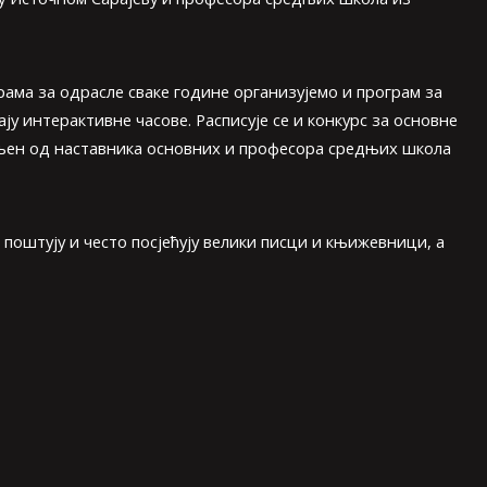
грама за одрасле сваке године организујемо и програм за
у интерактивне часове. Расписује се и конкурс за основне
ављен од наставника основних и професора средњих школа
поштују и често посјећују велики писци и књижевници, а