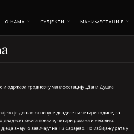
О НАМА
СУБЈЕКТИ
МАНИФЕСТАЦИЈЕ
ћа
зује и одржава тродневну манифестацију „Дани Душка
рајево је дошао са непуне двадесет и четири године, са
ао двадесет књига поезије, четири романа и неколико
дјеца знају о завичају“ на ТВ Сарајево. По избијању рата у