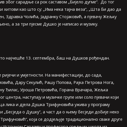
ив због сарадње са рок саставом „Бијело дугме“. До тог
 хитови као што су: „Има нека тајна веза“, „Шта би дао да
ден, Здравка Чолића, Јадранку Стојаковић, а пјевачу Жељку
но, а за три пјесме Душко је написао и музику.
 то најчешће 13. септембра, баш на Душков рођендан.
ријечи и умјетности. На манифестацији, до сада,
овића, Дару Секулић, Рашу Попова, Рајка Петрова Нога,
ану Ђилас, Уроша Петровића, Горана Врачара, Жељка
г центра, наступају и музичке групе или соло пјевачи који
аца лика и дјела Душка Трифуновића ужива у програму
 „Бесједа о Душку“, а част да о њему бесједи добије неко
 Трифуновић“, која се додјељује традиционално сваке друге
 у Источном Сарајеву и професора средњих школа из