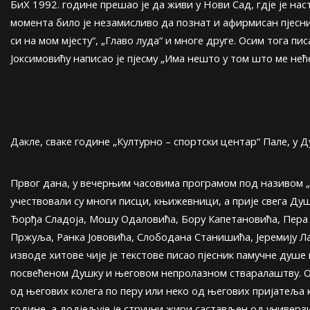
БиХ 1992. године прешао је да живи у Нови Сад, гдје је на
момента било је незамисливо да познат и афирмисан пјесник
си на мом мјесту“, „Главо луда“ и многе друге. Осим тога пи
Јоксимовићу написао је пјесму „Има нешто у том што ме нећ
Дакле, сваке године „Културно – спортски центар“ Пале, у 
Првог дана, у вечерњим часовима програмом под називом „Б
учествовали су многи писци, књижевници, а прије свега Ду
Ђорђа Сладоја, Мошу Одаловића, Бору Капетановића, Пера 
Пржуља, Ранка Јововића, Слободана Станишића, Јеремију Лаз
изводе хитове чије је текстове писао пјесник памучне душ
посвећеном Душку и његовом непролазном стваралаштву. Оба
од његових колега по перу или неко од његових пријатеља 
године, а додјељује је стручни жири састављен од универ