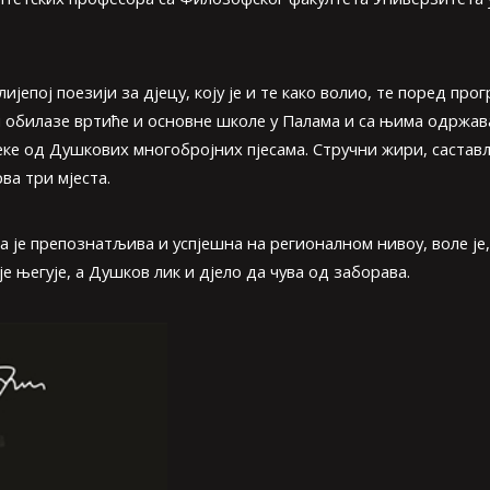
јепој поезији за дјецу, коју је и те како волио, те поред про
 обилазе вртиће и основне школе у Палама и са њима одржавај
 неке од Душкових многобројних пјесама. Стручни жири, саст
ва три мјеста.
е препознатљива и успјешна на регионалном нивоу, воле је, 
е његује, а Душков лик и дјело да чува од заборава.