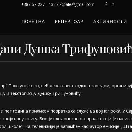
+387 57 227 - 132 / kcpale@gmail.com
ПОЧЕТНА
РЕПЕРТОАР
АКТИВНОСТИ
ани Душка Трифунови
ентар“ Пале успјешно, већ деветнаест година заредом, органи
сцу и текстописцу Душку Трифуновићу.
 и пет година приликом повратка са служења војног рока. У Са
своју прву књигу. Био је плодоносан стваралац који је напис
ол школе“. На телевизији је запамћен као аутор емисије „Шта 