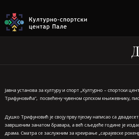
Д
Јавна установа за културу и спорт „Културно – спортски ц
Трифуновића“, посвећену чувеном српском књижевнику, пи
Душко Трифуновић је своју прву пјесму написао са двадесет
завршеним занатом бравара, а већ сљедеће године је издао 
драма. Сматра се заслужним за креирање „сарајевске рокенр