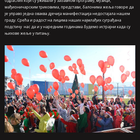
одраслих који су уживали у забавном програму, музици,
мађионичарским триковима, представи, балонима жеља говоре да
је управо једна оваква дјечија манифестација недостајала нашем
граду. Срећа и радост на лицима наших најмлађих суграђана
подстичу нас да и у наредним годинама будемо истрајни када су
њихове жеље у питању.