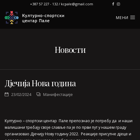
+387 57 227 - 132 / kcpale@gmail.com
МЕНИ
Новости
Дјечија Нова година
23/02/2024
Манифестације
Културно – спортски центар Пале препознао је потребу да и наши
малишани требају своје славље па је по први пут у нашем граду
организовао Дјечију Нову годину 2022. Реакције присутне дјеце и