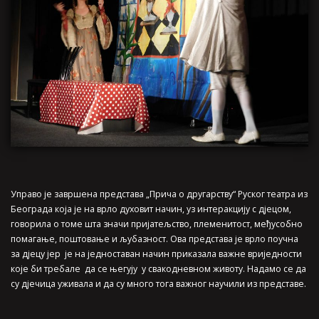
Управо је завршена представа „Прича о другарству“ Руског театра из
Београда која је на врло духовит начин, уз интеракцију с дјецом,
говорила о томе шта значи пријатељство, племенитост, међусобно
помагање, поштовање и љубазност. Ова представа је врло поучна
за дјецу јер је на једноставан начин приказала важне вриједности
које би требале да се његују у свакодневном животу. Надамо се да
су дјечица уживала и да су много тога важног научили из представе.