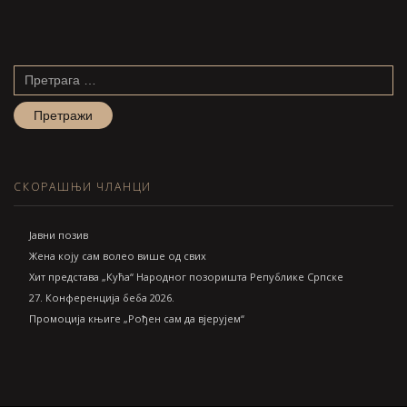
Претрага
за:
СКОРАШЊИ ЧЛАНЦИ
Jавни позив
Жена коју сам волео више од свих
Хит представа „Кућа“ Народног позоришта Републике Српске
27. Конференција беба 2026.
Промоција књиге „Рођен сам да вјерујем“