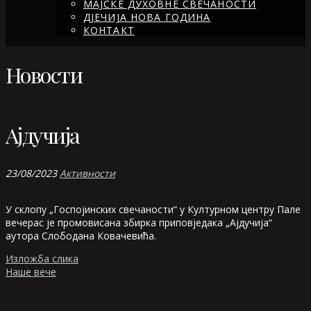
МАЈСКЕ ДУХОВНЕ СВЕЧАНОСТИ
ДЈЕЧИЈА НОВА ГОДИНА
КОНТАКТ
Новости
Ајдучија
23/08/2023
Активности
У склопу „Госпојинских свечаности“ у Културном центру Пале
вечерас је промовисана збирка приповједака „Ајдучија“
аутора Слободана Ковачевића.
Кретање
Изложба слика
Наше вече