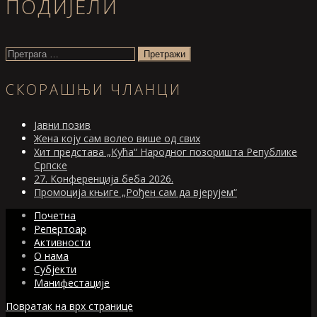
чланка
ПОДИЈЕЛИ
Претрага
за:
СКОРАШЊИ ЧЛАНЦИ
Jавни позив
Жена коју сам волео више од свих
Хит представа „Кућа“ Народног позоришта Републике
Српске
27. Конференција беба 2026.
Промоција књиге „Рођен сам да вјерујем“
Почетна
Репертоар
Активности
О нама
Субјекти
Манифестације
Повратак на врх странице