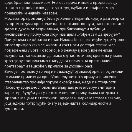
церебралном парализом. Његова прича и књига представљају
снажно свједочанство да се уз вјеру, љубав и истрајност могу
превазићи и највећи изазови.
Модератор промоције била је Хелена Бојанић, која је разговор са
аутором водила кроз теме његовог животног пута, настанка књиге,
вјере и духовног сазријевања, приближавајући публици
инспиративну причу која стоји иза дјела „Рођен сам да вјерујем“.
Присутнима се обратио и отац Никола Ковач, истичући да је Урошев
живот примјер како се животни крст носи достојанствено и са
повјерењем у Бога. Говорио је о значају вјере у временима
искушења, нагласивши да свако од нас носи свој крст и да управо
кроз вјеру проналазимо снагу да га носимо на прави начин,
претварајући тешкоће у прилике за духовни раст.
Вече је протекло у топлој и надахњујућој атмосфери, а посјетиоци
су имали прилику да кроз Урошеву животну причу и књижевно
стваралаштво пронађу поруке охрабрења, наде и истрајности.
Посебну вриједност овом догађају дао је његов хуманитарни
карактер, будући да су се током вечери прикупљала средства за
Драгана Мацана из Источног Сарајева и Дарка Мастила из Фоче,
још једном потврђујући снагу заједништва, солидарности и
хуманости.