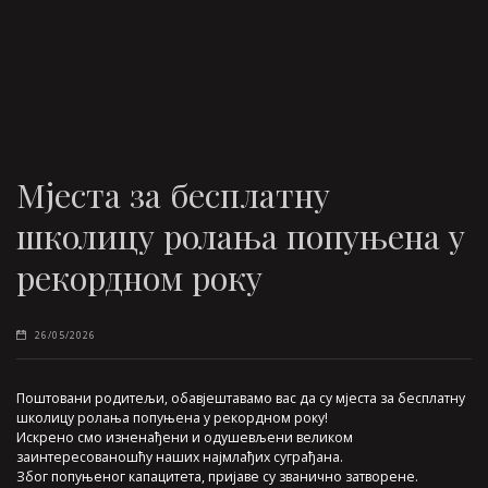
Мјеста за бесплатну
школицу ролања попуњена у
рекордном року
26/05/2026
Поштовани родитељи, обавјештавамо вас да су мјеста за бесплатну
школицу ролања попуњена у рекордном року!
Искрено смо изненађени и одушевљени великом
заинтересованошћу наших најмлађих суграђана.
Због попуњеног капацитета, пријаве су званично затворене.