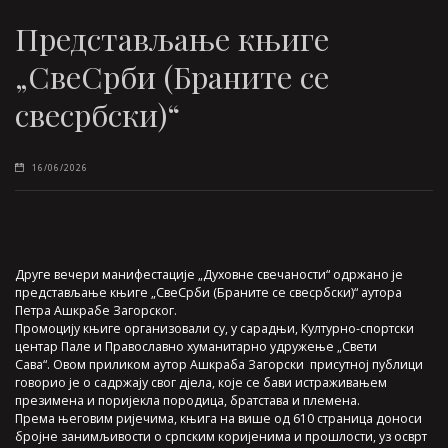
Представљање књиге
„СвеСрби (Браните се
свесрбски)“
16/06/2026
Друге вечери манифестације „Духовне свечаности“ одржано је
представљање књиге „СвеСрби (Браните се свесрбски)“ аутора
Петра Ашкрабе Загорског.
Промоцију књиге организовали су, у сарадњи, Културно-спортски
центар Пале и Православно хуманитарно удружење „Свети
Сава“. Овом приликом аутор Ашкраба Загорски присутној публици
говорио је о садржају свог дјела, које се бави истраживањем
презимена и поријекла породица, братстава и племена.
Према његовим ријечима, књига на више од 610 страница доноси
бројне занимљивости о српским коријенима и прошлости, уз осврт