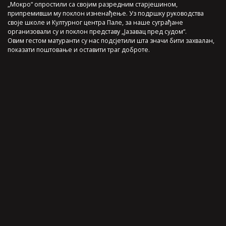
„Мокро“ опростили са својим разредним старјешином,
припремивши му поклон изненађење. Уз подршку руководства
своје школе и Културног центра Пале, за наше суграђане
организовали су и поклон представу „Јазавац пред судом“.
Овим гестом матуранти су нас подсјетили шта значи бити захвалан,
показати поштовање и оставити траг доброте.