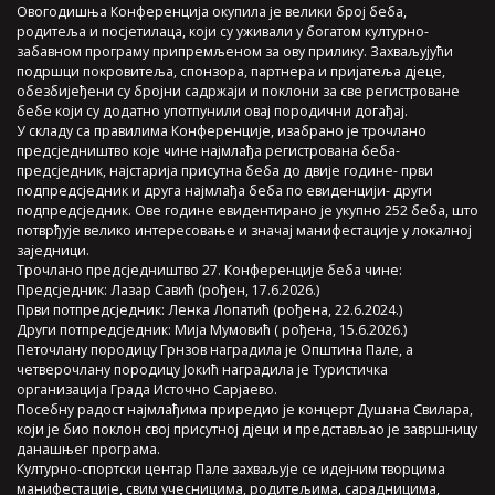
Овогодишња Конференција окупила је велики број беба,
родитеља и посјетилаца, који су уживали у богатом културно-
забавном програму припремљеном за ову прилику. Захваљујући
подршци покровитеља, спонзора, партнера и пријатеља дјеце,
обезбијеђени су бројни садржаји и поклони за све регистроване
бебе који су додатно употпунили овај породични догађај.
У складу са правилима Конференције, изабрано је трочлано
предсједништво које чине најмлађа регистрована беба-
предсједник, најстарија присутна беба до двије године- први
подпредсједник и друга најмлађа беба по евиденцији- други
подпредсједник. Ове године евидентирано је укупно 252 беба, што
потврђује велико интересовање и значај манифестације у локалној
заједници.
Трочлано предсједништво 27. Конференције беба чине:
Предсједник: Лазар Савић (рођен, 17.6.2026.)
Први потпредсједник: Ленка Лопатић (рођена, 22.6.2024.)
Други потпредсједник: Мија Мумовић ( рођена, 15.6.2026.)
Петочлану породицу Грнзов наградила је Општина Пале, а
четверочлану породицу Јокић наградила је Туристичка
организација Града Источно Сарјаево.
Посебну радост најмлађима приредио је концерт Душана Свилара,
који је био поклон свој присутној дјеци и представљао је завршницу
данашњег програма.
Културно-спортски центар Пале захваљује се идејним творцима
манифестације, свим учесницима, родитељима, сарадницима,