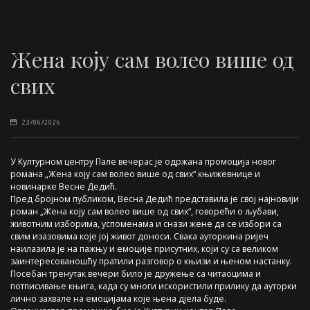
Жена коју сам волео више од
свих
23/06/2026
У Културном центру Пале вечерас је одржана промоција новог
романа „Жена коју сам волео више од свих“ књижевнице и
новинарке Весне Дедић.
Пред бројном публиком, Весна Дедић представила је свој најновији
роман „Жена коју сам волео више од свих“, говорећи о љубави,
животним изборима, успоменама и снази жене да се избори са
свим изазовима које јој живот доноси. Свака ауторкина ријеч
наилазила је на пажњу и емоције присутних, који су са великом
заинтересованошћу пратили разговор о књизи и њеном настанку.
Посебан тренутак вечери било је дружење са читаоцима и
потписивање књига, када су многи искористили прилику да ауторки
лично захвале на емоцијама које њена дјела буде.