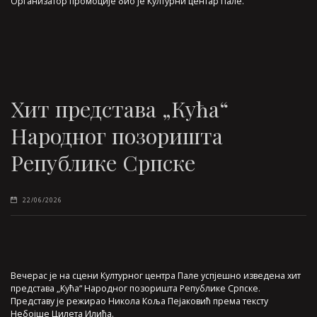
Организатор промоције био је Културни центар Пале.
Хит представа „Кућа“
Народног позоришта
Републике Српске
22/06/2026
Вечерас је на сцени Културног центра Пале успјешно изведена хит
представа „Кућа“ Народног позоришта Републике Српске.
Представу је режирао Никола Коља Пејаковић према тексту
Небојше Цилета Илића.