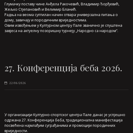
Глумачку поставу чине Анђела Ракочевић, Владимир Ђорђевић,
Жељко Стјепановић и Велимир Бланић.
Радња на веома суптилан начин отвара универзална питања о
дому, завичају и породичним вриједностима.
Овим извођењем у Културном центру Пале званично је спуштена
завјеса на актуелну позоришну турнеју „Народно са народом“.
27. Конференција беба 2026.
22/06/2026
У организацији Културно-спортског центра Пале данас је успјешно
одржана 27. Конференција беба, традиционална манифестација
посвећена најмлађим суграђанима и промоцији породичних
вриједности.