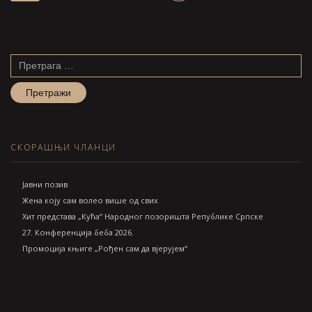
Претрага
за:
СКОРАШЊИ ЧЛАНЦИ
Jавни позив
Жена коју сам волео више од свих
Хит представа „Кућа“ Народног позоришта Републике Српске
27. Конференција беба 2026.
Промоција књиге „Рођен сам да вјерујем“