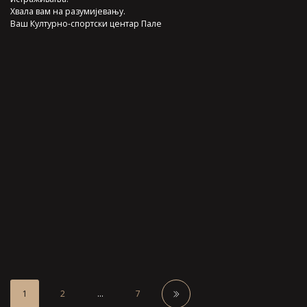
Хвала вам на разумијевању.
Ваш Културно-спортски центар Пале
1
2
…
7