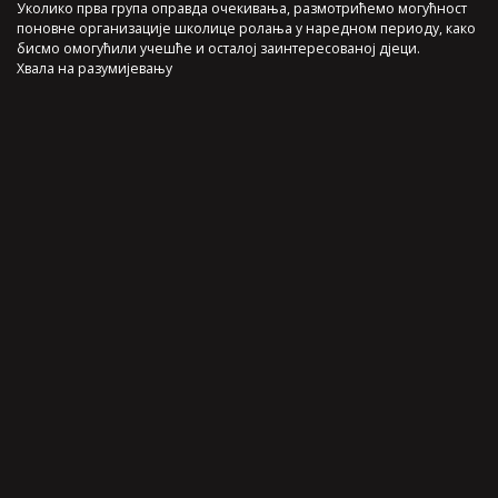
Уколико прва група оправда очекивања, размотрићемо могућност
поновне организације школице ролања у наредном периоду, како
бисмо омогућили учешће и осталој заинтересованој дјеци.
Хвала на разумијевању