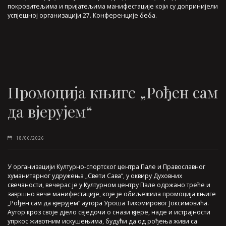
покровитељима и пријатељима манифестације који су допринијели
успјешној организацији 27. Конференције беба.
Промоција књиге „Рођен сам
да вјерујем“
18/06/2026
У организацији Културно-спортског центра Пале и Православног
хуманитарног удружења „Свети Сава“, у оквиру Духовних
свечаности, вечерас је у Културном центру Пале одржано треће и
завршно вече манифестације, које је обиљежила промоција књиге
„Рођен сам да вјерујем“ аутора Уроша Тихомировог Јоксимовића.
Аутор кроз своје дјело свједочи о снази вјере, наде и истрајности
упркос животним искушењима, будући да од рођења живи са