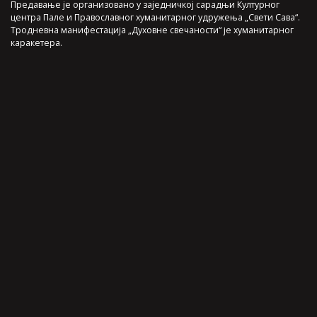
Предавање је организовано у заједничкој сарадњи Културног
центра Пале и Православног хуманитарног удружења „Свети Сава“.
Тродневна манифестација „Духовне свечаности“ је хуманитарног
каракетера.