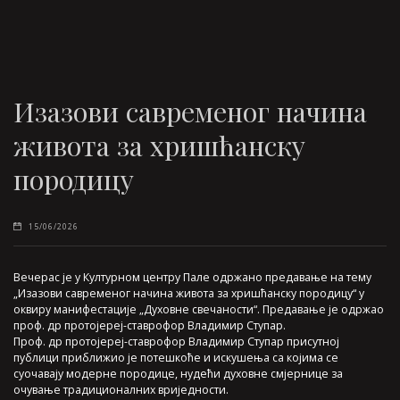
Изазови савременог начина
живота за хришћанску
породицу
15/06/2026
Вечерас је у Културном центру Пале одржано предавање на тему
„Изазови савременог начина живота за хришћанску породицу“ у
оквиру манифестације „Духовне свечаности“. Предавање је одржао
проф. др протојереј-ставрофор Владимир Ступар.
Проф. др протојереј-ставрофор Владимир Ступар присутној
публици приближио је потешкоће и искушења са којима се
суочавају модерне породице, нудећи духовне смјернице за
очување традиционалних вриједности.