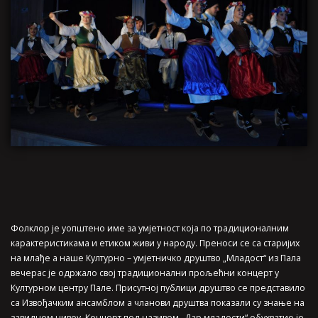
Фолклор је уопштено име за умјетност која по традиционалним
карактеристикама и етиком живи у народу. Преноси се са старијих
на млађе а наше Културно – умјетничко друштво „Младост“ из Пала
вечерас је одржало свој традиционални прољећни концерт у
Културном центру Пале. Присутној публици друштво се представило
са Извођачким ансамблом а чланови друштва показали су знање на
завидном нивоу. Концерт под називом „Дар младости“ обухватио је