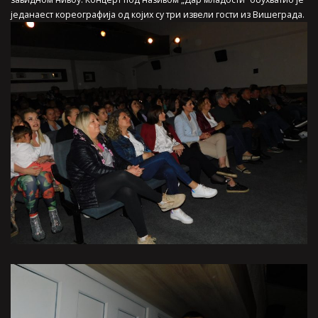
једанаест кореографија од којих су три извели гости из Вишеграда.