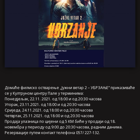
Домаће филмско остварење „Јужни ветар 2 – УБРЗАЊЕ“ приказиваће
се у Култруном центру Пале у терминима:
Понедјељак, 22.11. 2021. од 18:00 и од 20:30 часова
Уторак, 23.11.2021. од 18:00 и од 20:30 часова
Сриједа, 24.11.2021. од 18:00 и од 20:30 часова
Четвртак, 25.11.2021. од 18:00 и од 20:30 часова
Продаја улазница по цијени од 5 КМ биће у продаји од 18.
новембра у периоду од 9:00 до 20:30 часова, радним данима.
Резервације путем контакт телефона 057/ 227-132.