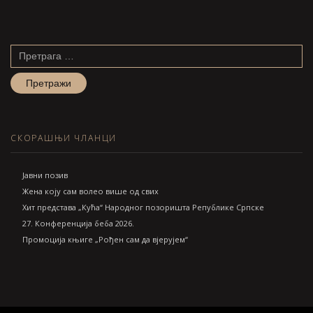
Претрага
за:
СКОРАШЊИ ЧЛАНЦИ
Jавни позив
Жена коју сам волео више од свих
Хит представа „Кућа“ Народног позоришта Републике Српске
27. Конференција беба 2026.
Промоција књиге „Рођен сам да вјерујем“