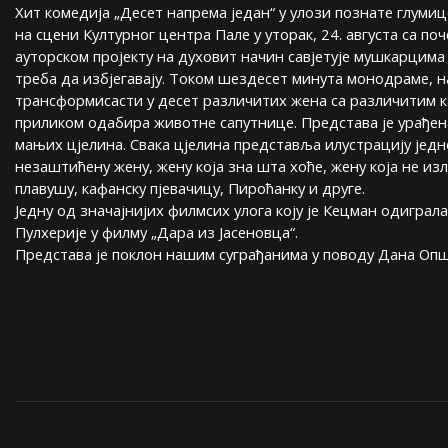
Хит комедија „Десет напрема један“ у улози познате глумиц
на сцени Културног центра Пале у уторак, 24. августа са по
ауторском пројекту на духовит начин савјетује мушкарцима
треба да избјегавају. Током шездесет минута монодраме, н
трансформисасти у десет различитих жена са различитим к
приликом одабира животне сапутнице. Представа је урађен
мањих цјелина. Свака цјелина представља илустрацију једн
незаштићену жену, жену која зна шта хоће, жену која не изл
плавушу, кафанску пјевачицу, Пироћанку и друге.
Једну од значајнијих филмсих улога коју је Кецман одиграла
Пулхерије у филму „Дара из Јасеновца“.
Представа је поклон нашим суграђанима у поводу Дана Општ