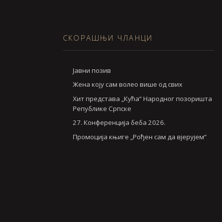
СКОРАШЊИ ЧЛАНЦИ
Jавни позив
Жена коју сам волео више од свих
Хит представа „Кућа“ Народног позоришта
Републике Српске
27. Конференција беба 2026.
Промоција књиге „Рођен сам да вјерујем“