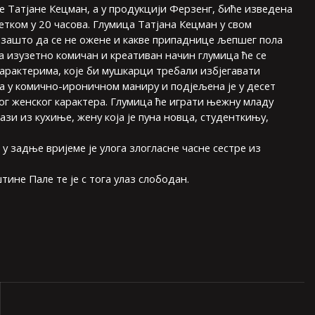
е Татјане Кецман, а у продукцији Ферзенг, биће изведена
четком у 20 часова. Глумица Татјана Кецман у свом
 зашто да се не oжене и какве припаднице љепшег пола
а изузетно комичан и креативан начин глумица ће се
арактерима, које би мушкарци требали избјегавати
а у комично-ироничном маниру и подјељена је у десет
ог женског карактера. Глумица ће играти њежну младу
ази из кухиње, жену која је пуна новца, студенткињу,
 у задње вријеме је улога злогласне часне сестре из
ине Пале те је с тога улаз слободан.