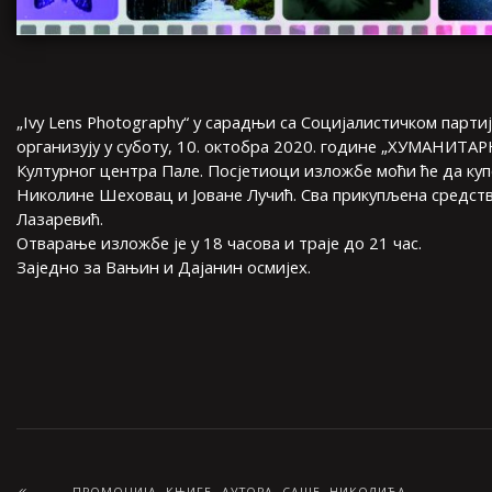
„Ivy Lens Photography“ у сарадњи са Социјалистичком парти
организују у суботу, 10. октобра 2020. године „ХУМАНИТ
Културног центра Пале. Посјетиоци изложбе моћи ће да куп
Николине Шеховац и Јоване Лучић. Сва прикупљена средств
Лазаревић.
Отварање изложбе је у 18 часова и траје до 21 час.
Заједно за Вањин и Дајанин осмијех.
ПРОМОЦИЈА КЊИГЕ АУТОРА САШЕ НИКОЛИЋА