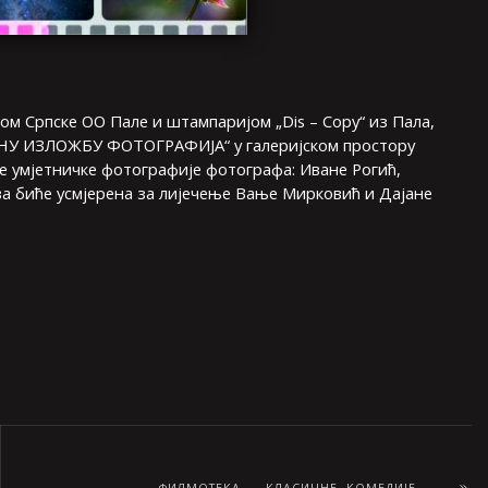
јом Српске ОО Пале и штампаријом „Dis – Copy“ из Пала,
АРНУ ИЗЛОЖБУ ФОТОГРАФИЈА“ у галеријском простору
е умјетничке фотографије фотографа: Иване Рогић,
а биће усмјерена за лијечење Вање Мирковић и Дајане
ФИЛМОТЕКА – КЛАСИЧНЕ КОМЕДИЈЕ