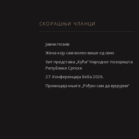
СКОРАШЊИ ЧЛАНЦИ
Jавни позив
Жена коју сам волео више од свих
Хит представа „Кућа“ Народног позоришта
Републике Српске
27. Конференција беба 2026.
Промоција књиге „Рођен сам да вјерујем“