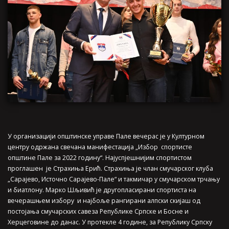
У организацији општинске управе Пале вечерас је у Културном
центру одржана свечана манифестација „Избор спортисте
општине Пале за 2022 годину“. Најуспјешнијим спортистом
проглашен је Страхиња Ерић. Страхиња је члан смучарског клуба
„Сарајево, Источно Сарајево-Пале“ и такмичар у смучарском трчању
и биатлону. Марко Шљивић је другопласирани спортиста на
вечерашњем избору и најбоље рангирани алпски скијаш од
постојања смучарских савеза Републике Српске и Босне и
Херцеговине до данас. У протекле 4 године, за Републику Српску