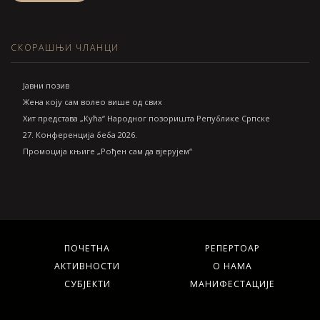
СКОРАШЊИ ЧЛАНЦИ
Jавни позив
Жена коју сам волео више од свих
Хит представа „Кућа“ Народног позоришта Републике Српске
27. Конференција беба 2026.
Промоција књиге „Рођен сам да вјерујем“
ПОЧЕТНА
РЕПЕРТОАР
АКТИВНОСТИ
О НАМА
СУБЈЕКТИ
МАНИФЕСТАЦИЈЕ