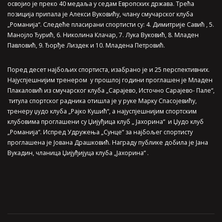
освојио је преко 40 медаља у седам Европских држава. Трећа
позиција припала је Алекси Вуковићу, члану смучарског клуба
„Романија“. Следеће пласирани спортисти су: 4. Димитрије Савић , 5.
Манојло Ђурић, 6. Николина Клачар, 7. Лука Вуковић, 8. Младен
Павловић, 9. Ђорђе Лиздек и 10. Младена Петровић.
Поред десет најбољих спортиста, изабрано је и 25 перспективних.
Најуспјешнијим тренером у прошлој години проглашен је Младен
Плакаловић из смучарског клуба „Сарајево, Источно Сарајево- Пале“,
титула спортског радника отишла је у руке Марку Спасојевићу,
тренеру џудо клуба „Рајко Кушић“, а најуспјешнијим спортским
клубовима проглашени су Џијуђица клуб „ Јахорина“ и Џудо клуб
„Романија“. Испред Удружења „Сунце“ за најбољег спортисту
проглашена је Јована Драшковић. Награду публике добила је Јана
Вукадин, чланица Џијуђијуца клуба „Јахорина“ .