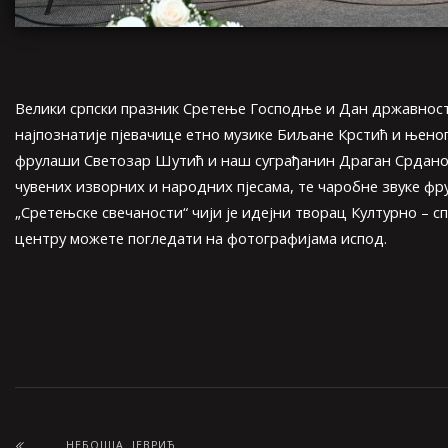
Велики српски празник Сретење Господње и Дан државнос
најпознатије пјевачице етно музике Биљане Крстић и њеног
фрулаши Светозар Шутић и наш суграђанин Драган Срданов
чувених изворних и народних пјесама, те чаробне звуке ф
„Сретењске свечаности“ чији је идејни творац Културно – с
центру можете погледати на фотографијама испод.
НЕБОЈША ЈЕВРИЋ