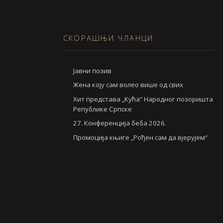
СКОРАШЊИ ЧЛАНЦИ
Jавни позив
Жена коју сам волео више од свих
Хит представа „Кућа“ Народног позоришта
Републике Српске
27. Конференција беба 2026.
Промоција књиге „Рођен сам да вјерујем“