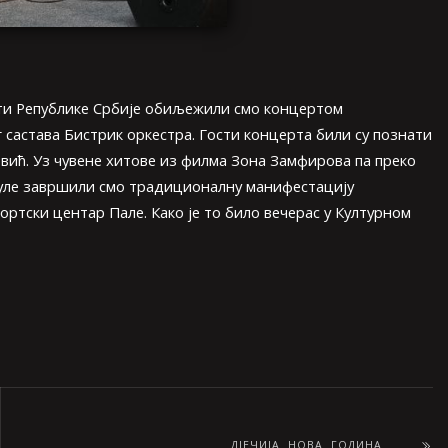
ти Републике Србије обиљежили смо концертом
 састава Бистрик оркестра. Гости концерта били су познати
ић. Уз чувене хитове из филма Зона Замфирова па преко
руле завршили смо традиционалну манифестацију
портски центар Пале. Како је то било вечерас у Културном
ДЈЕЧИЈА НОВА ГОДИНА