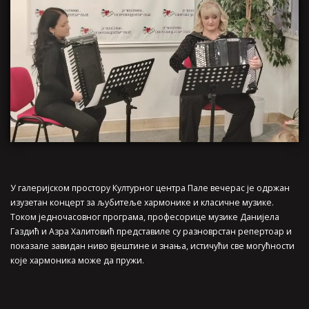
У галеријском простору Културног центра Пале вечерас је одржан
изузетан концерт за љубитеље хармонике и класичне музике.
Током једночасовног програма, професорице музике Данијела
Газдић и Азра Халитовић представиле су разноврстан репертоар и
показале завидан ниво вjештине и знања, истичући све могућности
које хармоника може да пружи.