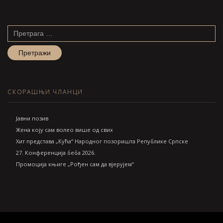
Претрага
за:
СКОРАШЊИ ЧЛАНЦИ
Jавни позив
Жена коју сам волео више од свих
Хит представа „Кућа“ Народног позоришта Републике Српске
27. Конференција беба 2026.
Промоција књиге „Рођен сам да вјерујем“