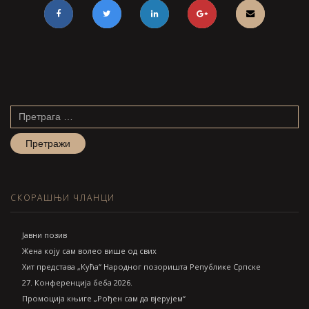
Претрага
за:
СКОРАШЊИ ЧЛАНЦИ
Jавни позив
Жена коју сам волео више од свих
Хит представа „Кућа“ Народног позоришта Републике Српске
27. Конференција беба 2026.
Промоција књиге „Рођен сам да вјерујем“