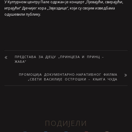
У Културном центру Пале одржан је концерт „Пјевајући, свирајући,
играјући“ Дјечијег хора „Звјездице“, који су својим изведбама
одушевили публику.
ПРЕДСТАВА ЗА ДЈЕЦУ „ПРИНЦЕЗА И ПРИНЦ –
ЖАБА“
ПРОМОЦИЈА ДОКУМЕНТАРНО-НАРАТИВНОГ ФИЛМА
„СВЕТИ ВАСИЛИЈЕ ОСТРОШКИ – КЊИГА ЧУДА
ПОДИЈЕЛИ