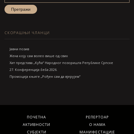
СКОРАШЊИ ЧЛАНЦИ
Jавни позив
Жена коју сам волео више од свих
Хит представа „Кућа“ Народног позоришта Републике Српске
27. Конференција беба 2026.
Промоција књиге „Рођен сам да вјерујем“
ПОЧЕТНА
РЕПЕРТОАР
АКТИВНОСТИ
О НАМА
СУБЈЕКТИ
МАНИФЕСТАЦИЈЕ