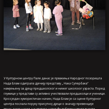
У Културном центру Пале данас је првакиња Народног позоришта
Нада Блам одиграла дјечију представу „ Нака Супербака“
намјењену за дјецу предшколског и нижег школског узраста. Поред
глумице у представи су активно учествовали предшколци и ученици.
Кроз један хумористичан начин, Нада Блам је са сцене Културног
центра послала поруку присутној дјеци о значају превенције
вршњачког насиља и упутила најмлађу публику у вриједности