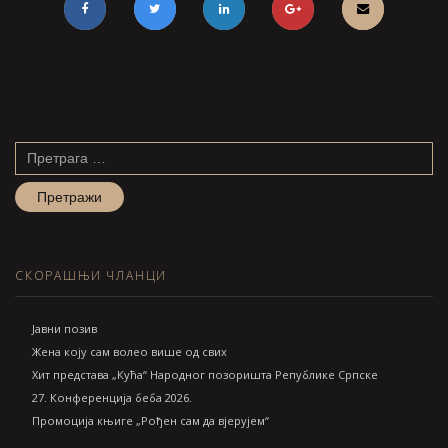
Претрага
за:
СКОРАШЊИ ЧЛАНЦИ
Jавни позив
Жена коју сам волео више од свих
Хит представа „Кућа“ Народног позоришта Републике Српске
27. Конференција беба 2026.
Промоција књиге „Рођен сам да вјерујем“