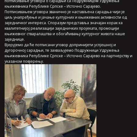
потписивање уговора о сарадњи са Подружницом Удружења
књижевника Републике Српске – Источно Сарајево.
Потписивањем уговора званично је настављена сарадња чији је
циљ унапређење и јачање културних и књижевних активности од
заједничког интереса. Споразум представља значајан корак ка
квалитетнијој реализацији заједничких пројеката, промоцији
књижевног стваралаштва и обогаћивању културног живота наше
заједнице.
Вјерујемо да ће потписани уговор допринијети успјешној и
дугорочној сарадњи, те захваљујемо Подружници Удружења
књижевника Републике Српске – Источно Сарајево на партнерству и
указаном повјерењу.