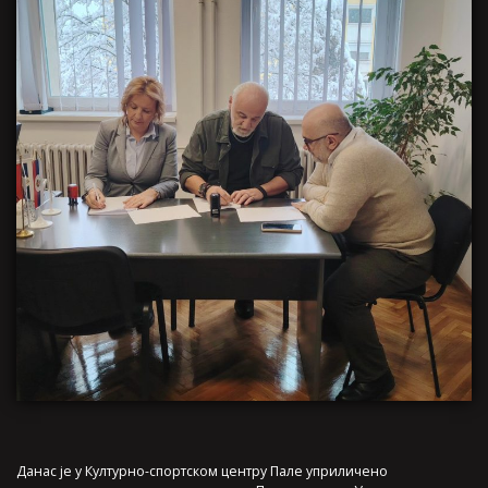
Данас је у Културно-спортском центру Пале уприличено