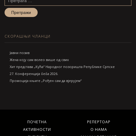
за:
СКОРАШЊИ ЧЛАНЦИ
Jавни позив
Жена коју сам волео више од свих
Хит представа „Кућа“ Народног позоришта Републике Српске
27. Конференција беба 2026.
Промоција књиге „Рођен сам да вјерујем“
ПОЧЕТНА
РЕПЕРТОАР
АКТИВНОСТИ
О НАМА