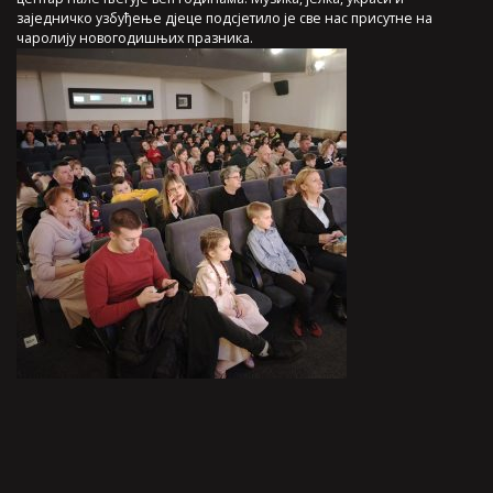
заједничко узбуђење дјеце подсјетило је све нас присутне на
чаролију новогодишњих празника.