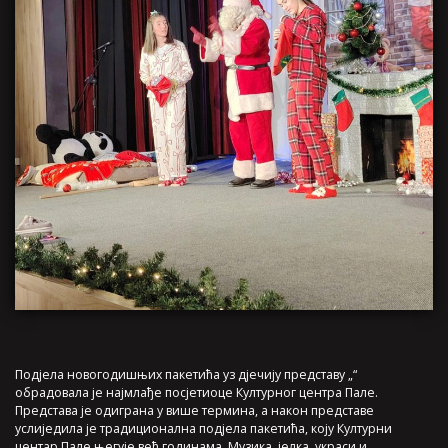
Подјела новогодишњих пакетића уз дјечију представу „“
обрадовала је најмлађе посјетиоце Културног центра Пале.
Представа је одиграна у више термина, а након представе
услиједила је традиционална подјела пакетића, коју Културни
центар Пале његује већ годинама. Музика, јелка, украси и