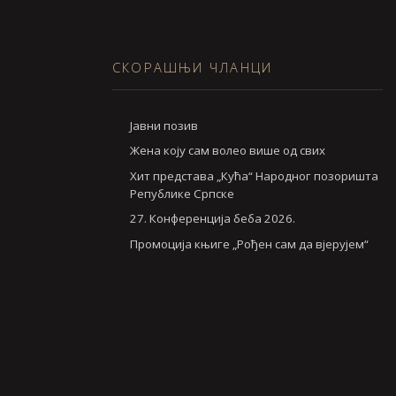
СКОРАШЊИ ЧЛАНЦИ
Jавни позив
Жена коју сам волео више од свих
Хит представа „Кућа“ Народног позоришта
Републике Српске
27. Конференција беба 2026.
Промоција књиге „Рођен сам да вјерујем“