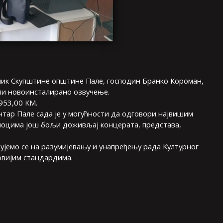
ник Скупштине општине Пале, господин Бранко Короман,
ли новоинсталирано озвучење.
953,00 КМ.
нтар Пале сада је у могућности да одговори највишим
иоцима још бољи доживљај концерата, представа,
љујемо се на разумијевању и унапређењу рада Културног
овијим стандардима.