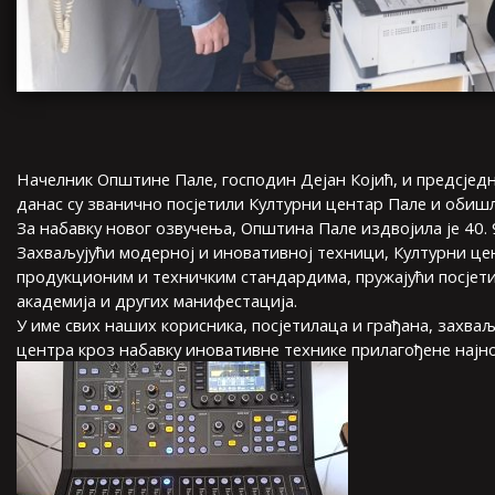
Начелник Општине Пале, господин Дејан Којић, и предсјед
данас су званично посјетили Културни центар Пале и обиш
За набавку новог озвучења, Општина Пале издвојила је 40. 
Захваљујући модерној и иновативној техници, Културни це
продукционим и техничким стандардима, пружајући посјет
академија и других манифестација.
У име свих наших корисника, посјетилаца и грађана, захва
центра кроз набавку иновативне технике прилагођене најн