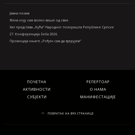
Jавни позив
Жена коју сам волео више од свих
Хит представа „Кућа“ Народног позоришта Републике Српске
27. Конференција беба 2026.
Промоција књиге „Рођен сам да вјерујем“
ПОЧЕТНА
РЕПЕРТОАР
АКТИВНОСТИ
О НАМА
СУБЈЕКТИ
МАНИФЕСТАЦИЈЕ
ПОВРАТАК НА ВРХ СТРАНИЦЕ