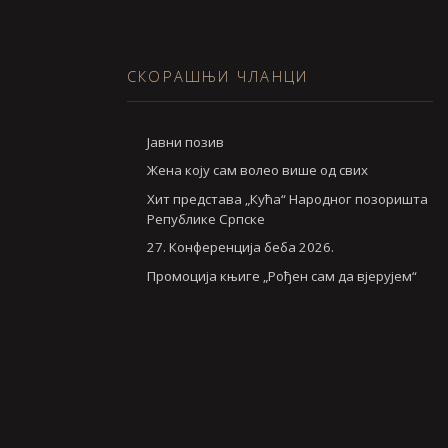
СКОРАШЊИ ЧЛАНЦИ
Jавни позив
Жена коју сам волео више од свих
Хит представа „Кућа“ Народног позоришта
Републике Српске
27. Конференција беба 2026.
Промоција књиге „Рођен сам да вјерујем“