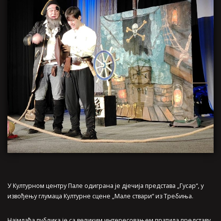
У Културном центру Пале одиграна је дјечија представа „Гусар“, у
извођењу глумаца Културне сцене „Мале ствари“ из Требиња.
Најмлађа публика је са великим интересовањем пратила представу,