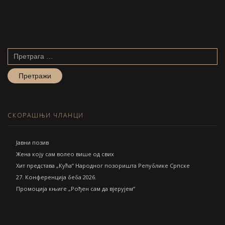
Претрага
за:
СКОРАШЊИ ЧЛАНЦИ
Jавни позив
Жена коју сам волео више од свих
Хит представа „Кућа“ Народног позоришта Републике Српске
27. Конференција беба 2026.
Промоција књиге „Рођен сам да вјерујем“