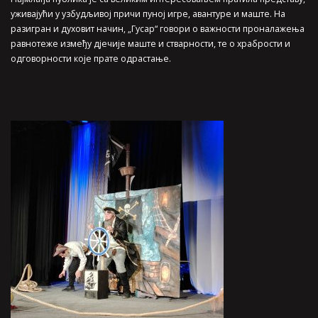
уживајући у узбудљивој причи пуној игре, авантуре и маште. На
разигран и духовит начин, „Гусар“ говори о важности проналажења
равнотеже између дјечије маште и стварности, те о храбрости и
одговорности које прате одрастање.