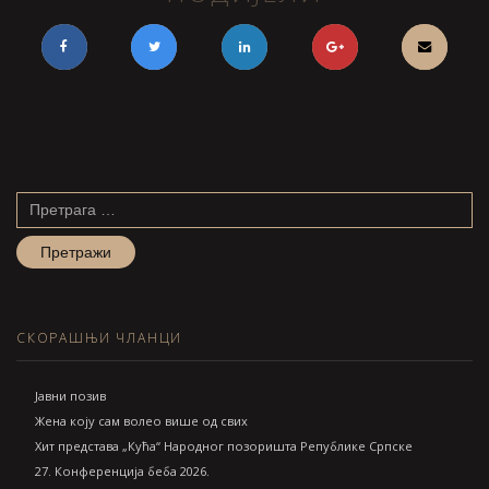
Претрага
за:
СКОРАШЊИ ЧЛАНЦИ
Jавни позив
Жена коју сам волео више од свих
Хит представа „Кућа“ Народног позоришта Републике Српске
27. Конференција беба 2026.