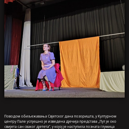
Поводом обиљежавања Свјетског дана позоришта, у Културном
центру Пале успјешно је изведена дјечија представа „Пут је око
свијета сан сваког дјетета“, у којој је наступила позната глумица