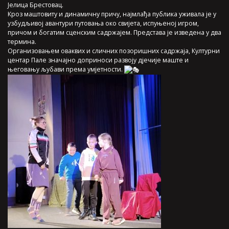
Јелица Брестовац.
Кроз маштовиту и динамичну причу, најмлађа публика уживала је у
узбудљивој авантури путовања око свијета, испуњеној игром,
причом и богатим сценским садржајем. Представа је изведена у два
термина.
Организовањем оваквих и сличних позоришних садржаја, Културни
центар Пале значајно доприноси развоју дјечије маште и
његовању љубави према умјетности.