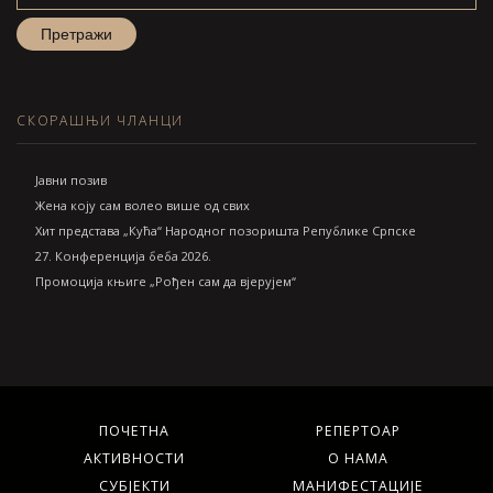
СКОРАШЊИ ЧЛАНЦИ
Jавни позив
Жена коју сам волео више од свих
Хит представа „Кућа“ Народног позоришта Републике Српске
27. Конференција беба 2026.
Промоција књиге „Рођен сам да вјерујем“
ПОЧЕТНА
РЕПЕРТОАР
АКТИВНОСТИ
О НАМА
СУБЈЕКТИ
МАНИФЕСТАЦИЈЕ