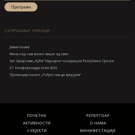
СКОРАШЊИ ЧЛАНЦИ
Jавни позив
Жена коју сам волео више од свих
Хит представа „Кућа“ Народног позоришта Републике Српске
27. Конференција беба 2026.
Промоција књиге „Рођен сам да вјерујем“
ПОЧЕТНА
РЕПЕРТОАР
АКТИВНОСТИ
О НАМА
СУБЈЕКТИ
МАНИФЕСТАЦИЈЕ