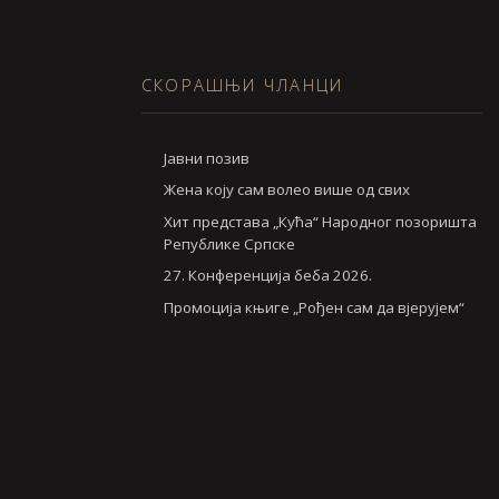
СКОРАШЊИ ЧЛАНЦИ
Jавни позив
Жена коју сам волео више од свих
Хит представа „Кућа“ Народног позоришта
Републике Српске
27. Конференција беба 2026.
Промоција књиге „Рођен сам да вјерујем“