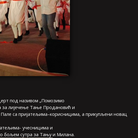
нцерт под називом „Помозимо
а за лијечење Тање Продановић и
 Пале са пријатељима–корисницима, а прикупљени новац
јатељима- учесницима и
о бољем сутра за Тању и Милана.