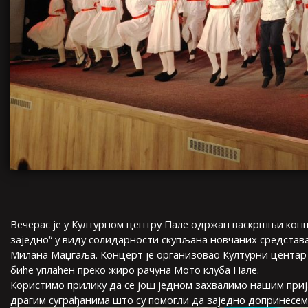
Вечерас је у Културном центру Пале одржан васкршњи ко
заједно“ у виду солидарности скупљана новчаних средстав
Милана Маџгаља. Концерт је организовао Културни центар
биће уплаћен преко жиро рачуна Мото клуба Пале.
Користимо прилику да се још једном захвалимо нашим при
драгим суграђанима што су помогли да заједно допринесем