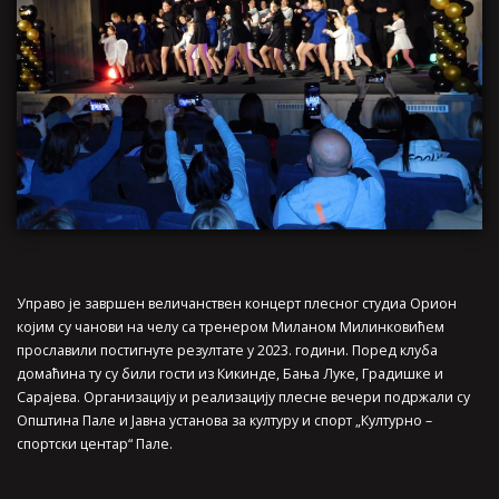
Управо је завршен величанствен концерт плесног студиа Орион
којим су чанови на челу са тренером Миланом Милинковићем
прославили постигнуте резултате у 2023. години. Поред клуба
домаћина ту су били гости из Кикинде, Бања Луке, Градишке и
Сарајева. Организацију и реализацију плесне вечери подржали су
Општина Пале и Јавна установа за културу и спорт „Културно –
спортски центар“ Пале.