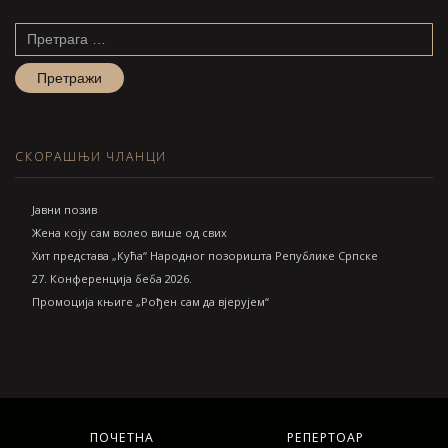
Претрага
за:
СКОРАШЊИ ЧЛАНЦИ
Jавни позив
Жена коју сам волео више од свих
Хит представа „Кућа“ Народног позоришта Републике Српске
27. Конференција беба 2026.
Промоција књиге „Рођен сам да вјерујем“
ПОЧЕТНА
РЕПЕРТОАР