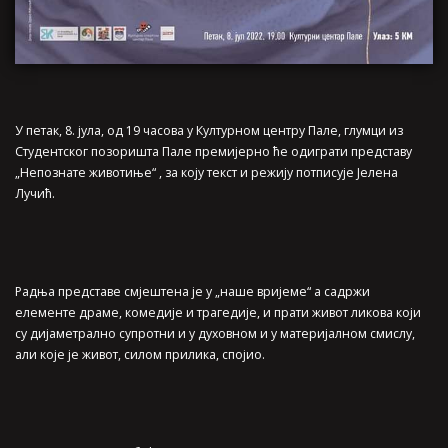
У петак, 8. јула, од 19 часова у Културном центру Пале, глумци из
Студентског позоришта Пале премијерно ће одиграти представу
„Непознате животиње“ , за коју текст и режију потписује Јелена
Лучић.
Радња представе смјештена је у „наше вријеме“ а садржи
елементе драме, комедије и трагедије, и прати живот ликова који
су дијаметрално супротни и у духовном и у материјалном смислу,
али које је живот, силом прилика, спојио.