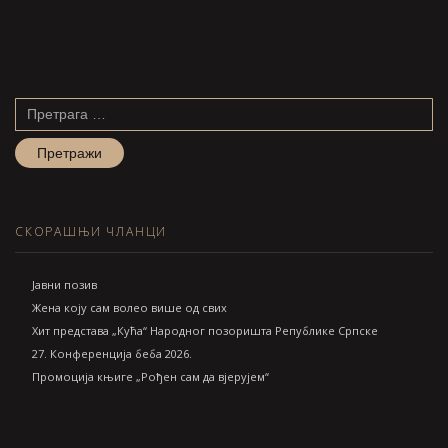
Претрага
за:
СКОРАШЊИ ЧЛАНЦИ
Jавни позив
Жена коју сам волео више од свих
Хит представа „Кућа“ Народног позоришта Републике Српске
27. Конференција беба 2026.
Промоција књиге „Рођен сам да вјерујем“