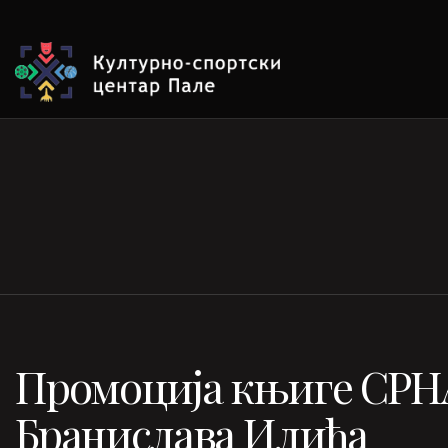
Промоција књиге СРН
Бранислава Илића