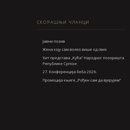
СКОРАШЊИ ЧЛАНЦИ
Jавни позив
Жена коју сам волео више од свих
Хит представа „Кућа“ Народног позоришта
Републике Српске
27. Конференција беба 2026.
Промоција књиге „Рођен сам да вјерујем“