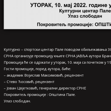
Културно – спортски центар Пале поводом обиљежавања 30
СРНА организује промоцију књиге СРНА ЈАВЉА аутора Бран
Промоција ће се одржати у уторак, 10. маја са почетком у 19
Гости промоције, поред аутора, биће:
– академик Војислав Максимовић, рецензент
– Стево Ћосовић, рецензент
– Јован Цвјетковић, генерални директор СРНЕ
Покровитељ промоције : Општина Пале.
Улаз слободан.