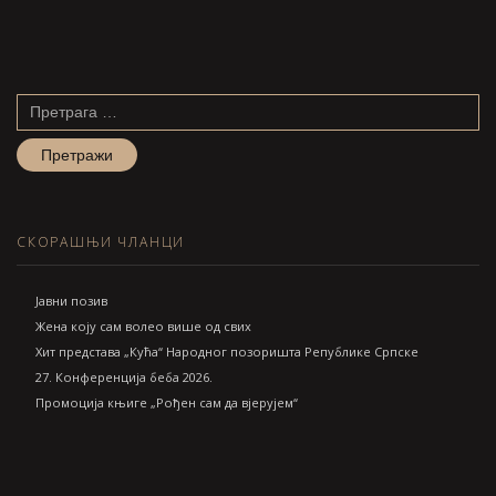
Претрага
за:
СКОРАШЊИ ЧЛАНЦИ
Jавни позив
Жена коју сам волео више од свих
Хит представа „Кућа“ Народног позоришта Републике Српске
27. Конференција беба 2026.
Промоција књиге „Рођен сам да вјерујем“