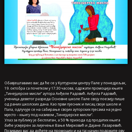
Обавјештавамо вас да ће се у Културном центру Пале у понедјељак,
19. октобра са почетком у 17:30 часова, одржати промоција књиге
„Тинејџерске мисли“ аутора Анђеле Радовић. Анђела Радовић,
ученица деветог разреда Основне школе Пале своју поезију пише
од раних школских дана. Као први пјесник и писац своје школе и
Пала, одлучује се на сабирање својих ауторских пјесама на једно
мјесто – књигу под називом „Тинејџерске мисли“.
Улаз за публику је бесплатан, а 50 % прихода од продатих књига
биће усмјерен за лијечење Вање Мирковић и Дајане Лазаревић.
Позивамо вас да дођете на промоцију и на тај начин подржите ову