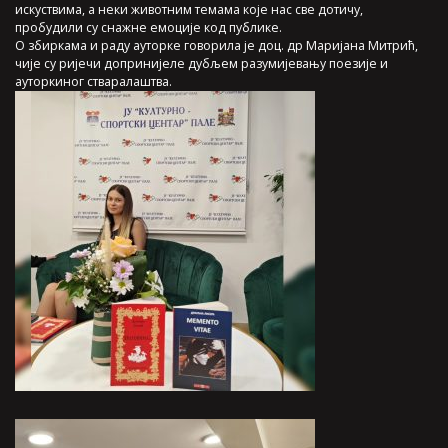
искуствима, а неки животним темама које нас све дотичу,
пробудили су снажне емоције код публике.
О збиркама и раду ауторке говорила је доц. др Маријана Митрић,
чије су ријечи допринијеле дубљем разумијевању поезије и
ауторкиног стваралаштва.