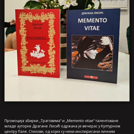
Промоција збирки „Траговима“ и „Memento vitae“ талентоване
младе ауторке Драгане Лисић одржана је вечерас у Културном
центру Пале. Стихови, од којих су неки инспирисани личним