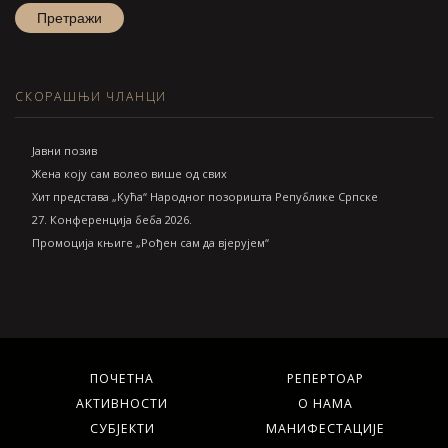
СКОРАШЊИ ЧЛАНЦИ
Jавни позив
Жена коју сам волео више од свих
Хит представа „Кућа“ Народног позоришта Републике Српске
27. Конференција беба 2026.
Промоција књиге „Рођен сам да вјерујем“
ПОЧЕТНА
РЕПЕРТОАР
АКТИВНОСТИ
О НАМА
СУБЈЕКТИ
МАНИФЕСТАЦИЈЕ