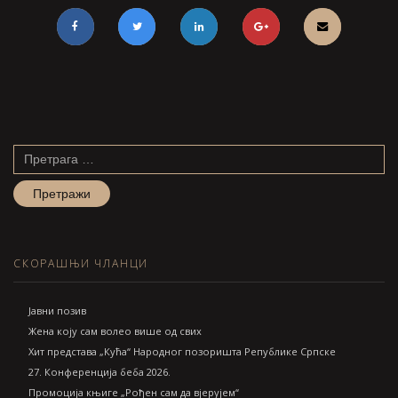
Претрага
за:
СКОРАШЊИ ЧЛАНЦИ
Jавни позив
Жена коју сам волео више од свих
Хит представа „Кућа“ Народног позоришта Републике Српске
27. Конференција беба 2026.
Промоција књиге „Рођен сам да вјерујем“