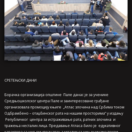
СРЕТЕЊСКИ ДАНИ
Борачка организацијa општине Пале данас је за ученике
Средњошколског центра Пале и заинтересоване грађане
организовала промоцију књиге „Атлас злочина над Србима током
Одбрамбено – отаџбинског рата на нашим просторима“ у издању
Републичког центра за истраживање рата, ратних злочина и
тражења несталих лица. Предавање Атласа било је едукативног
карактера са циљем упознавања младих са чињеницама током