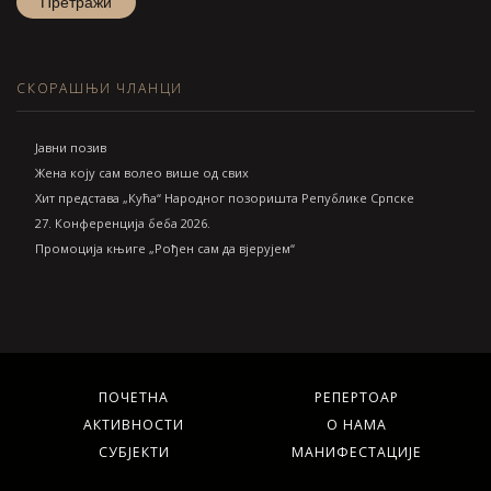
СКОРАШЊИ ЧЛАНЦИ
Jавни позив
Жена коју сам волео више од свих
Хит представа „Кућа“ Народног позоришта Републике Српске
27. Конференција беба 2026.
Промоција књиге „Рођен сам да вјерујем“
ПОЧЕТНА
РЕПЕРТОАР
АКТИВНОСТИ
О НАМА
СУБЈЕКТИ
МАНИФЕСТАЦИЈЕ