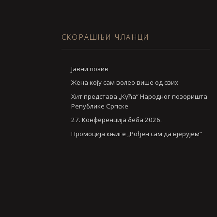
СКОРАШЊИ ЧЛАНЦИ
Jавни позив
Жена коју сам волео више од свих
Хит представа „Кућа“ Народног позоришта
Републике Српске
27. Конференција беба 2026.
Промоција књиге „Рођен сам да вјерујем“