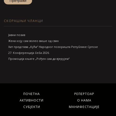
СКОРАШЊИ ЧЛАНЦИ
Jавни позив
Жена коју сам волео више од свих
Хит представа „Кућа“ Народног позоришта Републике Српске
27. Конференција беба 2026.
Промоција књиге „Рођен сам да вјерујем“
ПОЧЕТНА
РЕПЕРТОАР
АКТИВНОСТИ
О НАМА
СУБЈЕКТИ
МАНИФЕСТАЦИЈЕ