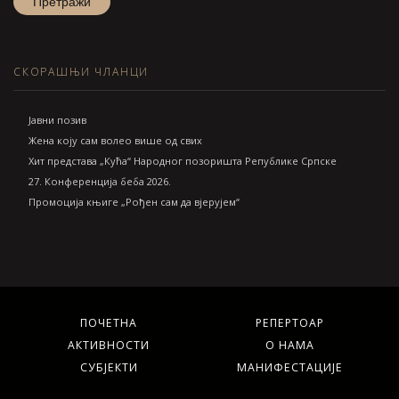
СКОРАШЊИ ЧЛАНЦИ
Jавни позив
Жена коју сам волео више од свих
Хит представа „Кућа“ Народног позоришта Републике Српске
27. Конференција беба 2026.
Промоција књиге „Рођен сам да вјерујем“
ПОЧЕТНА
РЕПЕРТОАР
АКТИВНОСТИ
О НАМА
СУБЈЕКТИ
МАНИФЕСТАЦИЈЕ