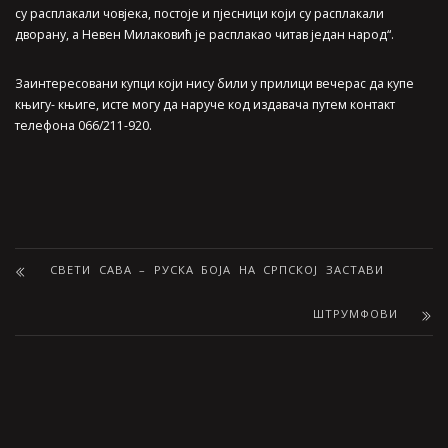
су расплакали човјека, постоје и пјесници који су расплакали
дворану, а Невен Милаковић је расплакао читав један народ“.
Заинтересовани купци који нису били у прилици вечерас да купе
књигу- књиге, исте могу да наруче код издавача путем контакт
телефона 066/211-920.
СВЕТИ САВА – РУСКА БОЈА НА СРПСКОЈ ЗАСТАВИ
ШТРУМФОВИ