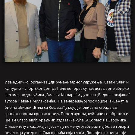
У заједничкој организацији хуманитарног удружења „Свети Сава“ и
Културно – спортског центра Пале вечерас су представљене збирке
пјесама, родољубива „Вила са Кошара“ и духовна „Радост покајања“
аутора Невена Милаковића. На вечерашњој промоције акценат је
био на збирци „Вила са Кошара“ у којој је описано страдање
српског народа кроз историју. Поред аутора, публици се обратио и
Дејан Спасојевић, уредник издавачке куће „АСоглас“ из Зворника.
О квалитету и садржају пјесама у поменутој збирци најбоље говори
реченица уредника Спасојевића која гласи „Постоје пјесници који