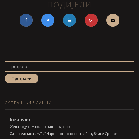
ПОДИЈЕЛИ
Претрага
за:
СКОРАШЊИ ЧЛАНЦИ
Jавни позив
Жена коју сам волео више од свих
Хит представа „Кућа“ Народног позоришта Републике Српске