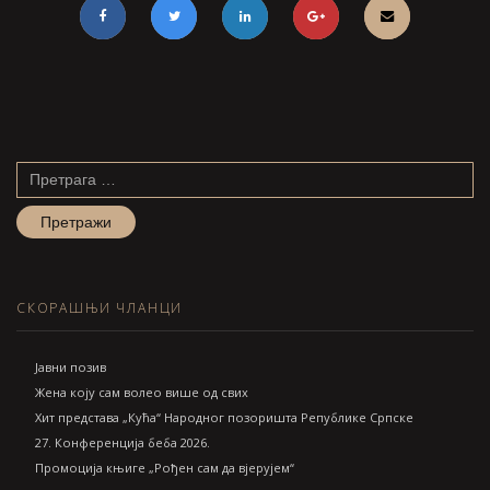
Претрага
за:
СКОРАШЊИ ЧЛАНЦИ
Jавни позив
Жена коју сам волео више од свих
Хит представа „Кућа“ Народног позоришта Републике Српске
27. Конференција беба 2026.
Промоција књиге „Рођен сам да вјерујем“