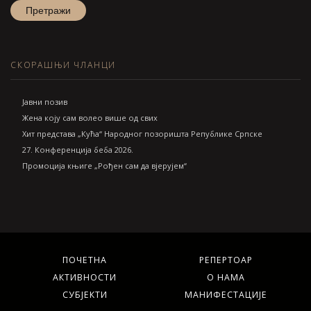
СКОРАШЊИ ЧЛАНЦИ
Jавни позив
Жена коју сам волео више од свих
Хит представа „Кућа“ Народног позоришта Републике Српске
27. Конференција беба 2026.
Промоција књиге „Рођен сам да вјерујем“
ПОЧЕТНА
РЕПЕРТОАР
АКТИВНОСТИ
О НАМА
СУБЈЕКТИ
МАНИФЕСТАЦИЈЕ