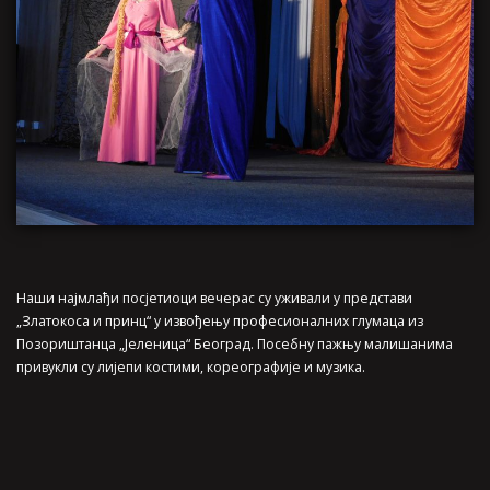
Наши најмлађи посјетиоци вечерас су уживали у представи
„Златокоса и принц“ у извођењу професионалних глумаца из
Позориштанца „Јеленица“ Београд. Посебну пажњу малишанима
привукли су лијепи костими, кореографије и музика.