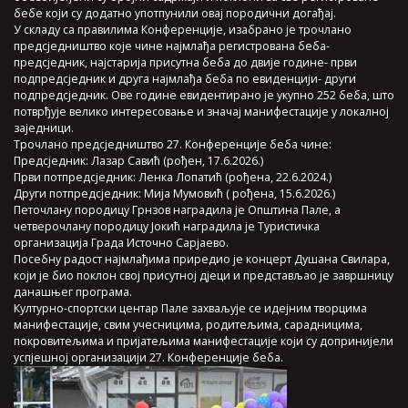
бебе који су додатно употпунили овај породични догађај.
У складу са правилима Конференције, изабрано је трочлано
предсједништво које чине најмлађа регистрована беба-
предсједник, најстарија присутна беба до двије године- први
подпредсједник и друга најмлађа беба по евиденцији- други
подпредсједник. Ове године евидентирано је укупно 252 беба, што
потврђује велико интересовање и значај манифестације у локалној
заједници.
Трочлано предсједништво 27. Конференције беба чине:
Предсједник: Лазар Савић (рођен, 17.6.2026.)
Први потпредсједник: Ленка Лопатић (рођена, 22.6.2024.)
Други потпредсједник: Мија Мумовић ( рођена, 15.6.2026.)
Петочлану породицу Грнзов наградила је Општина Пале, а
четверочлану породицу Јокић наградила је Туристичка
организација Града Источно Сарјаево.
Посебну радост најмлађима приредио је концерт Душана Свилара,
који је био поклон свој присутној дјеци и представљао је завршницу
данашњег програма.
Културно-спортски центар Пале захваљује се идејним творцима
манифестације, свим учесницима, родитељима, сарадницима,
покровитељима и пријатељима манифестације који су допринијели
успјешној организацији 27. Конференције беба.