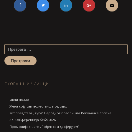
Претрага
за:
СКОРАШЊИ ЧЛАНЦИ
Jавни позив
Жена коју сам волео више од свих
Хит представа „Кућа“ Народног позоришта Републике Српске
27. Конференција беба 2026.
Промоција књиге „Рођен сам да вјерујем“