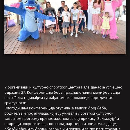
У организацији Културно-спортског центра Пале данас је успјешно
одржана 27. Конференција беба, традиционална манифестација
посвећена најмлађим суграђанима и промоцији породичних
вриједности.
Овогодишња Конференција окупила је велики број беба,
родитеља и посјетилаца, који су уживали у богатом културно-
забавном програму припремљеном за ову прилику. Захваљујући
подршци покровитеља, спонзора, партнера и пријатеља дјеце,
обезбијеђени су бројни садржаји и поклони за све регистроване