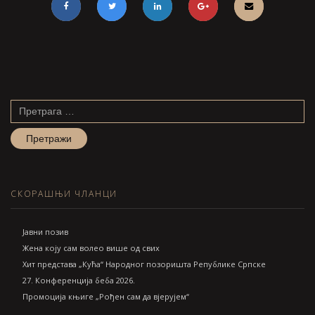
Претрага
за:
СКОРАШЊИ ЧЛАНЦИ
Jавни позив
Жена коју сам волео више од свих
Хит представа „Кућа“ Народног позоришта Републике Српске
27. Конференција беба 2026.
Промоција књиге „Рођен сам да вјерујем“