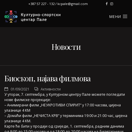
+387 57 227 - 132 / kcpale@gmail.com
МЕНИ
Новости
Биоскоп, најава филмова
01/09/2021
Активности
У уторак, 7. септембра, у Културном центру Пале можете погледати
нове филмске пројекције:
– Анимирани филм „НЕУКРОТИВИ СПИРИТ“ у 17:00 часова, цијена
улазнице 4 КМ
– Домаћи филм „НЕЧИСТА КРВ“ у терминима 19:00 и 21:00 час, цијена
улазнице 4 КМ.
Карте ће бити у продаји од сриједе, 1. септембра, радним данима
од 9:00 до 15:00 часова и од 18:00 до 20:00 часова на билетарници