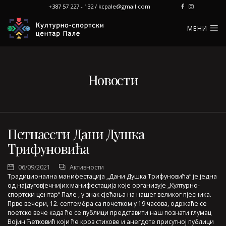
+387 57 227 - 132 / kcpale@gmail.com
МЕНИ
Новости
Петнаести Дани Душка
Трифуновића
06/09/2021
Активности
Традиционална манифестација „Дани Душка Трифуновића“ је једна
од најдуговјечнијих манифестација које организује „Културно-
спортски центар“ Пале , у знак сјећања на нашег великог пјесника.
Прве вечери, 12. септембра са почетком у 19 часова, одржаће се
поетско вече када ће се публици представити наш познати глумац
Војин Ћетковић који ће кроз стихове и анегдоте присутној публици