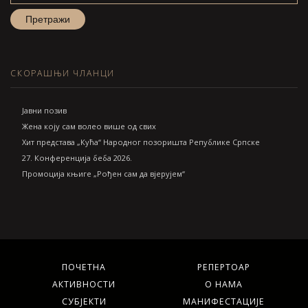
СКОРАШЊИ ЧЛАНЦИ
Jавни позив
Жена коју сам волео више од свих
Хит представа „Кућа“ Народног позоришта Републике Српске
27. Конференција беба 2026.
Промоција књиге „Рођен сам да вјерујем“
ПОЧЕТНА
РЕПЕРТОАР
АКТИВНОСТИ
О НАМА
СУБЈЕКТИ
МАНИФЕСТАЦИЈЕ