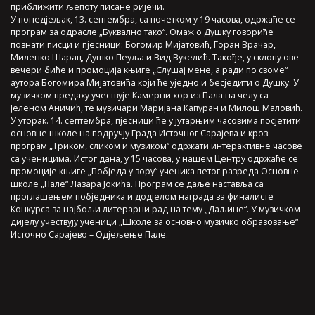
приближити љепоту писане ријечи.
У понедјељак, 13. септембра, са почетком у 19 часова, одржаће се
програм за одрасле „Буквално тако“. Омаж о Душку говориће
познати писци и пјесници: Богомир Мијатовић, Горан Врачар,
Миленко Шарац, Душко Пеуља и Вид Вукелић. Такође, у склопу ове
вечери биће и промоција књиге „Слушај мене, а ради по своме“
аутора Богомира Мијатовића који ће уједно и бесједити о Душку. У
музичком предаху учествује Камерни хор из Пала на челу са
Јеленом Аничић, те музичари Маријана Капуран и Милош Маловић.
У уторак. 14. септембра, пјесници ће у јутарњим часовима посјетити
основне школе на подручју Града Источног Сарајева и кроз
програм „Триком, сликом и музиком“ одржати интерактивне часове
са ученицима. Истог дана, у 15 часова, у нашем Центру одржаће се
промоције књиге „Побједа у зору“ ученика петог разреда Основне
школе „Пале“ Лазара Јокића. Програм се даље наставља са
проглашењем побједника и додјелом награда за финалисте
Конкурса за најбољи литерарни рад на тему „Даљине“. У музичком
дијелу учествују ученици „Школе за основно музичко образовање“
Источно Сарајево – Одјељење Пале.