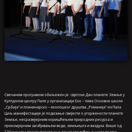
Свечаним програмом обиљежен је свјетски Дан планете Земље у
Културном центру Пале у организацији Еко – тима Основне школе
„Србија“ и планинарско – еколошког друштва „Романија“ из Пала.
Циљ манифестације је подизање свијести о угоржености планете
Земље, несразмјерним коришћењем природних ресурса и
прекомјерним загађивањем воде, земљишта и ваздуха. Више од
120 ученика презентовали су и дочарали виђење у ком правцу