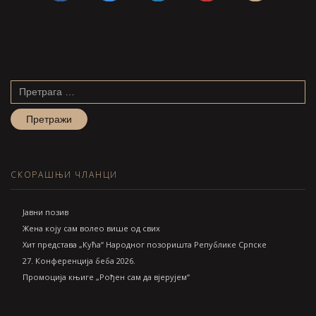
Претрага
за:
СКОРАШЊИ ЧЛАНЦИ
Jавни позив
Жена коју сам волео више од свих
Хит представа „Кућа“ Народног позоришта Републике Српске
27. Конференција беба 2026.
Промоција књиге „Рођен сам да вјерујем“