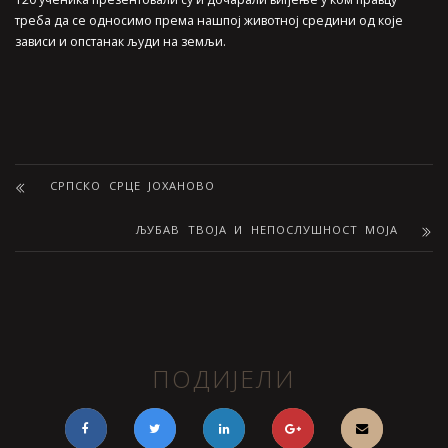
треба да се односимо према нашпој животној средини од које
зависи и опстанак људи на земљи.
СРПСКО СРЦЕ ЈОХАНОВО
ЉУБАВ ТВОЈА И НЕПОСЛУШНОСТ МОЈА
ПОДИЈЕЛИ