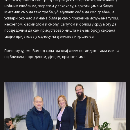
ноћним клобвима, загрезли у алкохолу, наркотицима и блуду.
Мислили смо да тако треба, убјеђивали себе да смо срећни, а
уствари око нас и у нама била је само празнина испуњена тугом,
несрећом, бесмислом и смрћу. Са тугом и болом у срцу могу да
посвједочим да сам присуствовао ништа мањем броју сахрана
својих пријатеља у односу на вјенчања и крштења.
Препоручујемо Вам од срца да овај филм погледате сами или са
најближим, породицом, дјецом, пријатељима.