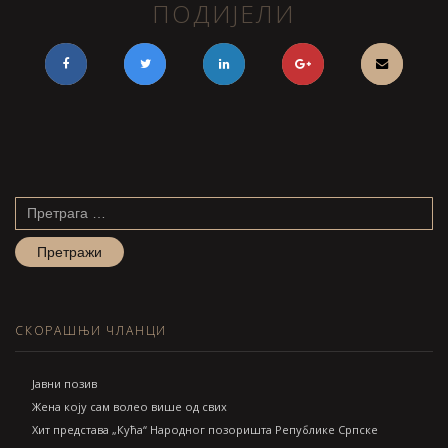
ПОДИЈЕЛИ
Претрага
за:
СКОРАШЊИ ЧЛАНЦИ
Jавни позив
Жена коју сам волео више од свих
Хит представа „Кућа“ Народног позоришта Републике Српске