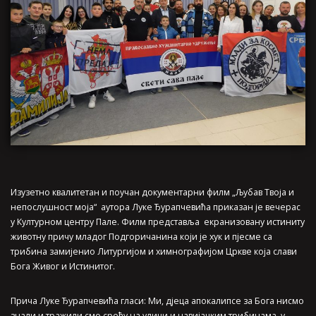
Изузетно квалитетан и поучан документарни филм „Љубав Твоја и
непослушност моја“ аутора Луке Ђурапчевића приказан је вечерас
у Културном центру Пале. Филм представља екранизовану истиниту
животну причу младог Подгоричанина који је хук и пјесме са
трибина замијенио Литургијом и химнографијом Цркве која слави
Бога Живог и Истинитог.
Прича Луке Ђурапчевића гласи: Ми, дјеца апокалипсе за Бога нисмо
знали и тражили смо срећу на улици и навијачким трибинама, у