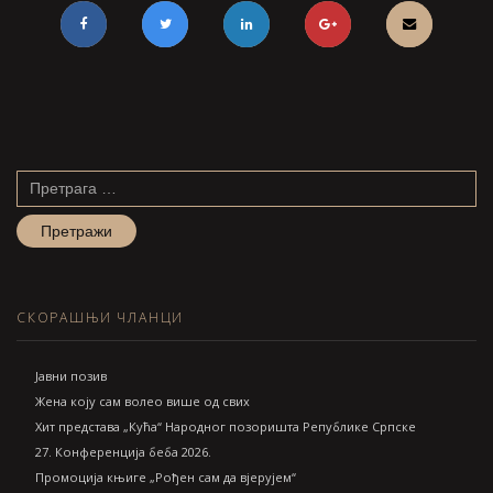
Претрага
за:
СКОРАШЊИ ЧЛАНЦИ
Jавни позив
Жена коју сам волео више од свих
Хит представа „Кућа“ Народног позоришта Републике Српске
27. Конференција беба 2026.
Промоција књиге „Рођен сам да вјерујем“