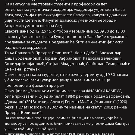
На Кампусу ће учествовати студенти и професори са пет
регионалних умјетничких академија: Академија умјетности Бања
Лука, Академија сценских умјетности Сарајево, Факултет драмских
умјетности Цетиње, Факултет драмских уметности Београд и
Академија уметности Нови Сад.
Свакога дана од 12. до 15. октобра у терминима од 09:30 до 13:00
часова, у биоскопској сали Културног центра Пале биће одржавана
предавања за студенте. Предавачи ће бити еминентни филмски
радници из окружења:
Тања Бошковић, Предраг Велиновић, Дејан Дабић, Александар
Саша Ердељановић, Лордан Зафрановић, Радослав Зеленовић,
Божидар Марјановић, Стефан Младеновић, Слободан Симојловић и
Снежана Трстењак.
Осим предавања за студенте, свако вече у термину од 19:30 часова
у биоскопској сали Културног центра Пале, Кинотека РС је
препремила и филмски програм.
Осим филма „Заклињем се“ којим се отвара ФИЛМСКИ КАМПУС,
биће приказани и „Ујед анђела“ (1984) режија: Лордан Зафрановић,
„Довлатов“ (2018) режија Алексеј Герман Млађи, „Жив човек“ (2020)
режија Олег Новковић и „Волим те највише на свету“ (2003) режија
Предраг Велиновић.
За све вечерње пројекције, осим за филм „Жив човек“, који ће, у
договору са продуцентом, бити приказан само учесницима Кампуса,
улаз за публику је слободан.
Одржавање овогодишњег ФИЛМСКОГ КАМПУСА на Палама