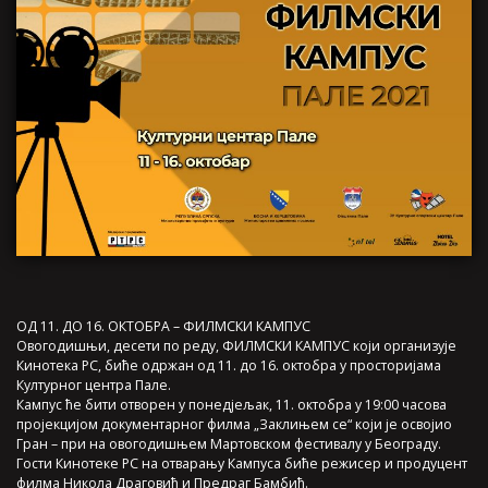
ОД 11. ДО 16. ОКТОБРА – ФИЛМСКИ КАМПУС
Овогодишњи, десети по реду, ФИЛМСКИ КАМПУС који организује
Кинотека РС, биће одржан од 11. до 16. октобра у просторијама
Културног центра Пале.
Кампус ће бити отворен у понедјељак, 11. октобра у 19:00 часова
пројекцијом документарног филма „Заклињем се“ који је освојио
Гран – при на овогодишњем Мартовском фестивалу у Београду.
Гости Кинотеке РС на отварању Кампуса биће режисер и продуцент
филма Никола Драговић и Предраг Бамбић.