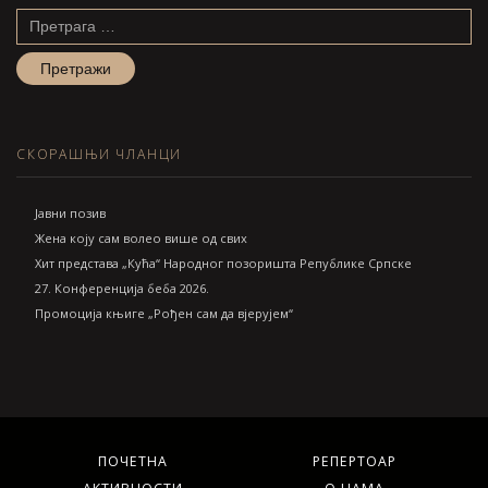
Претрага
за:
СКОРАШЊИ ЧЛАНЦИ
Jавни позив
Жена коју сам волео више од свих
Хит представа „Кућа“ Народног позоришта Републике Српске
27. Конференција беба 2026.
Промоција књиге „Рођен сам да вјерујем“
ПОЧЕТНА
РЕПЕРТОАР