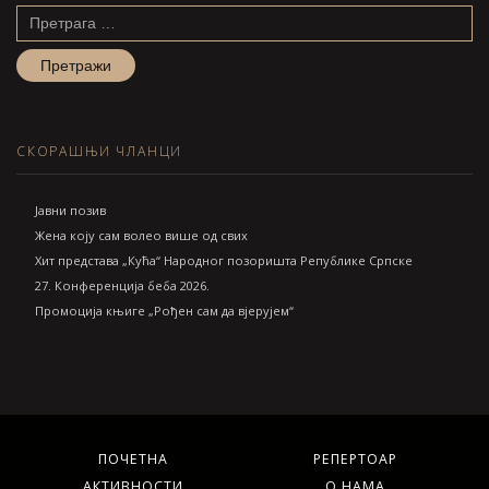
Претрага
за:
СКОРАШЊИ ЧЛАНЦИ
Jавни позив
Жена коју сам волео више од свих
Хит представа „Кућа“ Народног позоришта Републике Српске
27. Конференција беба 2026.
Промоција књиге „Рођен сам да вјерујем“
ПОЧЕТНА
РЕПЕРТОАР
АКТИВНОСТИ
О НАМА