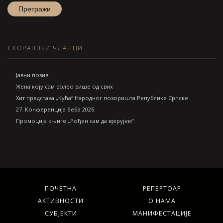
СКОРАШЊИ ЧЛАНЦИ
Jавни позив
Жена коју сам волео више од свих
Хит представа „Кућа“ Народног позоришта Републике Српске
27. Конференција беба 2026.
Промоција књиге „Рођен сам да вјерујем“
ПОЧЕТНА
РЕПЕРТОАР
АКТИВНОСТИ
О НАМА
СУБЈЕКТИ
МАНИФЕСТАЦИЈЕ